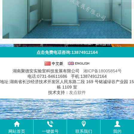
点击免费电话咨询:13874912164
湖南聚德安实验室科技发展有限公司
湘ICP备18005854号
电话:0731-84611686 手机:13874912164
地址:湖南省长沙经济技术开发区人民东路二段 169 号铭诚绿谷产业园 15
栋 1109 室
技术支持：
友点软件
网站首页
一键拨号
联系我们
我的